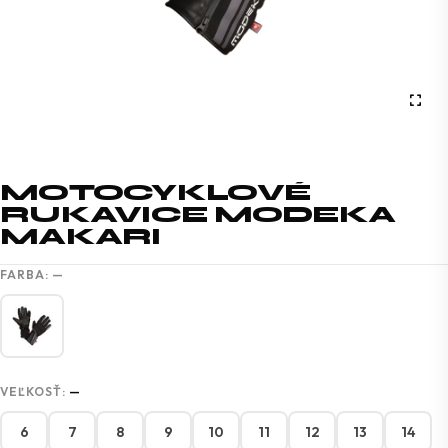
MOTOCYKLOVÉ
RUKAVICE MODEKA
MAKARI
FARBA:
—
VEĽKOSŤ:
—
6
7
8
9
10
11
12
13
14