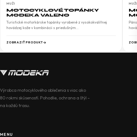
MUŽI
MUŽ
MOTOCYKLOVÉ TOPÁNKY
M
MODEKA VALENO
M
Turistické motorkárske topánky vyrobené z vysokokvalitnej
Páns
hovädzej kože v kombinácii s priedušným…
hovä
ZOBRAZIŤ PRODUKT
ZOB
Výrobca motocyklového oblečenia s viac ako
80 rokmi skúseností. Pohodlie, ochrana a štýl –
na každú trasu.
MENU