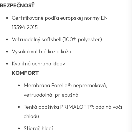
BEZPEČNOSŤ
Certifikované podľa európskej normy EN
13594:2015
Vetruodolný softshell (100% polyester)
Vysokokvalitná kozia koža
Kvalitná ochrana kĺbov
KOMFORT
Membrána Porelle®: nepremokavá,
vetruodolná, priedušná
Tenká podšívka PRIMALOFT®: odolná voči
chladu
Stierač hladí