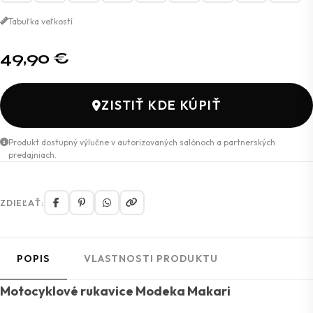
Tabuľka veľkostí
49,90
€
ZISTIŤ KDE KÚPIŤ
Produkt dostupný výlučne v autorizovaných salónoch a partnerských
predajniach.
ZDIEĽAŤ:
POPIS
VLASTNOSTI PRODUKTU
Motocyklové rukavice Modeka Makari