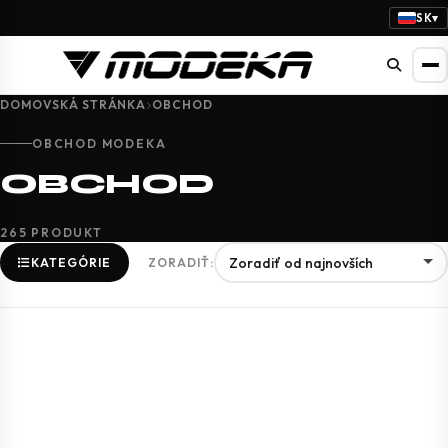
SK
▾
DOMOVSKÁ STRÁNKA
OBCHOD
OBCHOD MODEKA
OBCHOD
265 PRODUKT
KATEGÓRIE
ZORADIŤ: