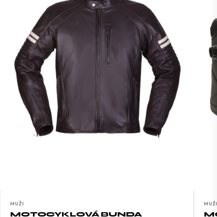
MUŽI
MUŽ
MOTOCYKLOVÁ BUNDA
M