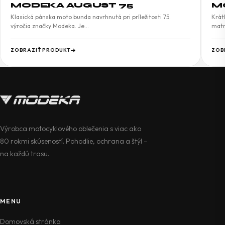
MODEKA AUGUST 75
M
Klasická pánska moto bunda navrhnutá pri príležitosti 75.
Krát
výročia značky Modeka. Je…
matn
ZOBRAZIŤ PRODUKT
ZOB
Výrobca motocyklového oblečenia s viac ako
80 rokmi skúseností. Pohodlie, ochrana a štýl –
na každú trasu.
MENU
Domovská stránka