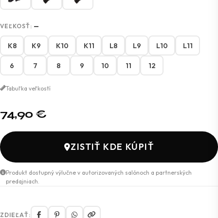
VEĽKOSŤ:
—
K8
K9
K10
K11
L8
L9
L10
L11
6
7
8
9
10
11
12
Tabuľka veľkostí
74,90
€
ZISTIŤ KDE KÚPIŤ
Produkt dostupný výlučne v autorizovaných salónoch a partnerských
predajniach.
ZDIEĽAŤ: