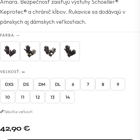
Amara. Bezpečnosť zaisťujú výstuhy Schoeller®
Keprotec® a chránič kĺbov. Rukavice sa dodávajú v
pánskych aj dámskych veľkostiach.
FARBA:
—
VEĽKOSŤ:
—
DXS
DS
DM
DL
6
7
8
9
10
11
12
13
14
Tabuľka veľkostí
42,90
€