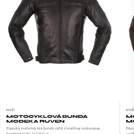
MUŽI
MUŽ
MOTOCYKLOVÁ BUNDA
M
MODEKA RUVEN
M
Klasická motorkárska bunda ušitá z kvalitnej voskovanej
Páns
hovädzej kože. Je ľahký a…
vyro