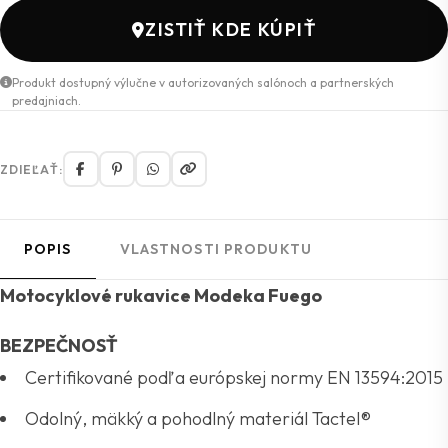
ZISTIŤ KDE KÚPIŤ
Produkt dostupný výlučne v autorizovaných salónoch a partnerských
predajniach.
ZDIEĽAŤ:
POPIS
VLASTNOSTI PRODUKTU
Motocyklové rukavice Modeka Fuego
BEZPEČNOSŤ
Certifikované podľa európskej normy EN 13594:2015
Odolný, mäkký a pohodlný materiál Tactel®