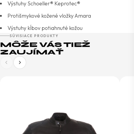
Výstuhy Schoeller® Keprotec®
Protišmykové kožené vložky Amara
Výstuhy kĺbov potiahnuté kožou
SÚVISIACE PRODUKTY
MÔŽE VÁS TIEŽ
ZAUJÍMAŤ