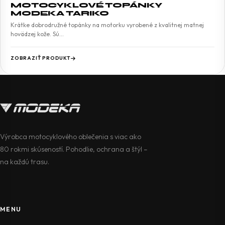
MOTOCYKLOVÉ TOPÁNKY
MODEKA TARIKO
Krátke dobrodružné topánky na motorku vyrobené z kvalitnej matnej
hovädzej kože. Sú…
ZOBRAZIŤ PRODUKT
Výrobca motocyklového oblečenia s viac ako
80 rokmi skúseností. Pohodlie, ochrana a štýl –
na každú trasu.
MENU