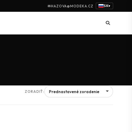
SK
HAZOVA@MODEKA.CZ
▾
ZORADIŤ: