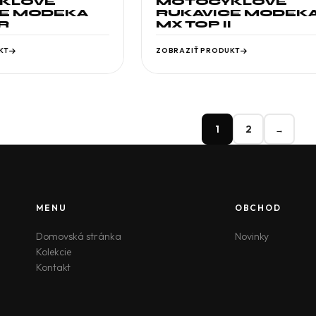
KLOVÉ
MOTOCYKLOVÉ
CE MODEKA
RUKAVICE MODEK
R
MX TOP II
KT
ZOBRAZIŤ PRODUKT
1
2
→
MENU
OBCHOD
Domovská stránka
Novinky
Kolekcie
Kontakt