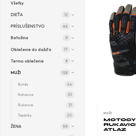
Všetky
DIEŤA
12
PRÍSLUŠENSTVO
44
Batožina
11
Oblečenie do dažďa
17
Termo oblečenie
8
MUŽI
128
Bundy
44
Nohavice
33
Rukavice
31
MUŽI
Topánky
20
MOTOCY
RUKAVI
ŽENA
66
ATLAZ