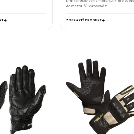
Krátke rukavice na motorku, ktoré sú id
do mesta. Sú vyrobené z…
KT
ZOBRAZIŤ PRODUKT