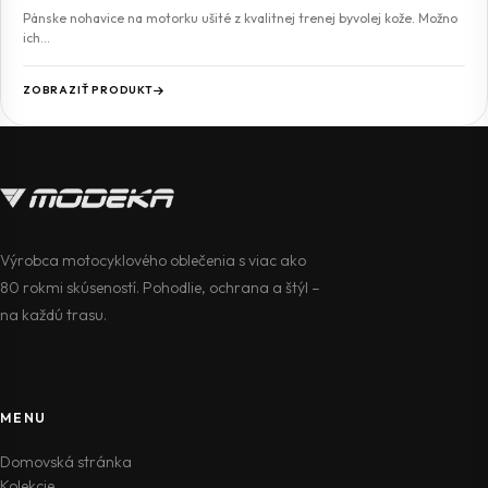
Pánske nohavice na motorku ušité z kvalitnej trenej byvolej kože. Možno
ich…
ZOBRAZIŤ PRODUKT
Výrobca motocyklového oblečenia s viac ako
80 rokmi skúseností. Pohodlie, ochrana a štýl –
na každú trasu.
MENU
Domovská stránka
Kolekcie