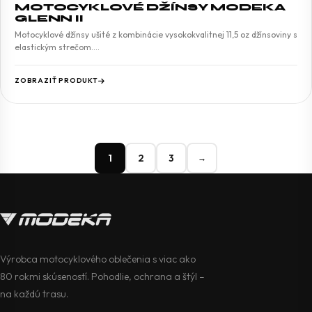
MOTOCYKLOVÉ DŽÍNSY MODEKA
GLENN II
Motocyklové džínsy ušité z kombinácie vysokokvalitnej 11,5 oz džínsoviny s
elastickým strečom.…
ZOBRAZIŤ PRODUKT
1
2
3
→
Výrobca motocyklového oblečenia s viac ako
80 rokmi skúseností. Pohodlie, ochrana a štýl –
na každú trasu.