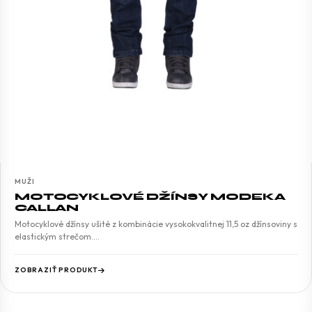
MUŽI
MOTOCYKLOVÉ DŽÍNSY MODEKA
CALLAN
Motocyklové džínsy ušité z kombinácie vysokokvalitnej 11,5 oz džínsoviny s
elastickým strečom.…
ZOBRAZIŤ PRODUKT