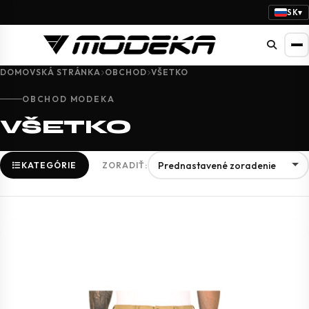
SK
▾
DOMOVSKÁ STRÁNKA
OBCHOD
VŠETKO
OBCHOD MODEKA
VŠETKO
KATEGÓRIE
ZORADIŤ: