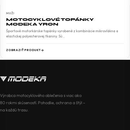
MUŽI
MOTOCYKLOVÉ TOPÁNKY
MODEKA YRON
Športové motorkárske topánky vyrobené z kombinácie mikrovlákna a
elastickej polyesterovej tkaniny. Sú…
ZOBRAZIŤ PRODUKT
Výrobca motocyklového oblečenia s viac ako
80 rokmi skúseností. Pohodlie, ochrana a štýl –
na každú trasu.