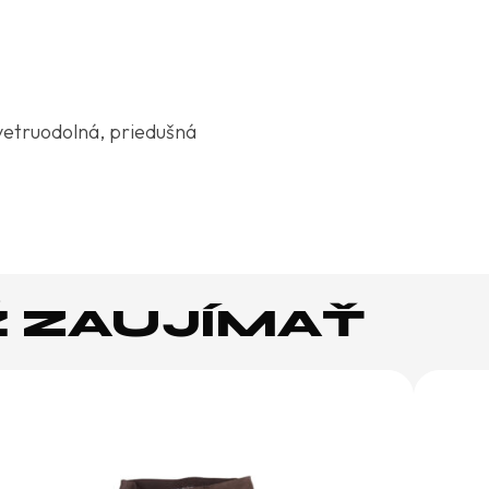
truodolná, priedušná
Ž ZAUJÍMAŤ