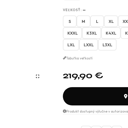
VEĽKOSŤ:
—
S
M
L
XL
XX
KXXL
K3XL
K4XL
K
LXL
LXXL
L3XL
Tabuľka veľkostí
219,90
€
Produkt dostupný výlučne v autorizova