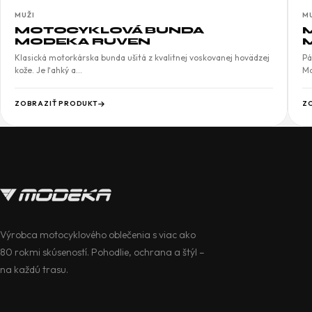
MUŽI
M
MOTOCYKLOVÁ BUNDA
MODEKA RUVEN
Klasická motorkárska bunda ušitá z kvalitnej voskovanej hovädzej
Pá
kože. Je ľahký a…
Mo
ZOBRAZIŤ PRODUKT
Z
Výrobca motocyklového oblečenia s viac ako
80 rokmi skúseností. Pohodlie, ochrana a štýl –
na každú trasu.