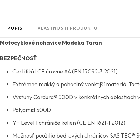
POPIS
VLASTNOSTI PRODUKTU
Motocyklové nohavice Modeka Taran
BEZPEČNOSŤ
Certifikát CE úrovne AA (EN 17092-3:2021)
Extrémne mäkký a pohodlný vonkajší materiál Tac
Výstuhy Cordura® 500D v konkrétnych oblastiach 
Polyamid 500D
YF Level 1 chrániče kolien (CE EN 1621-1:2012)
Možnosť použitia bedrových chráničov SAS TEC® S