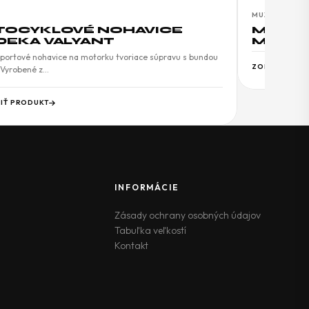
MUŽI
OCYKLOVÉ NOHAVICE
MOTOC
EKA VALYANT
MODEK
portové nohavice na motorku tvoriace súpravu s bundou
ZOBRAZIŤ PR
 Vyrobené z…
IŤ PRODUKT
INFORMÁCIE
Zásady ochrany osobných údajov
Tabuľka veľkostí
Kontakt