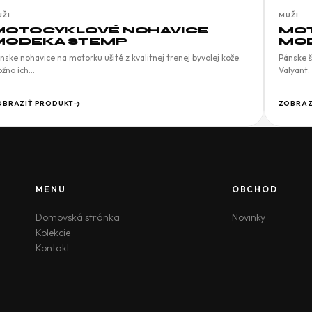
UŽI
MUŽI
MOTOCYKLOVÉ NOHAVICE
MOT
MODEKA STEMP
MOD
nske nohavice na motorku ušité z kvalitnej trenej byvolej kože.
Pánske š
žno ich…
Valyant.
OBRAZIŤ PRODUKT
ZOBRAZ
MENU
OBCHOD
Domovská stránka
Novinky
Kolekcie
Kontakt