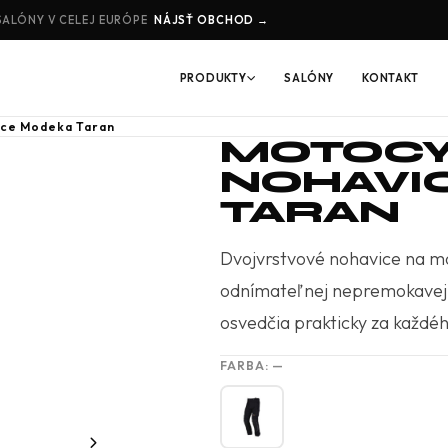
SALÓNY V CELEJ EURÓPE
NÁJSŤ OBCHOD →
PRODUKTY
SALÓNY
KONTAKT
ice Modeka Taran
MOTOCY
NOHAVI
TARAN
Dvojvrstvové nohavice na mo
odnímateľnej nepremokavej
osvedčia prakticky za každé
FARBA:
—