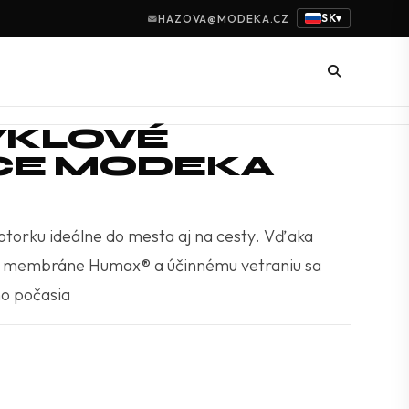
SK
HAZOVA@MODEKA.CZ
▾
KLOVÉ
CE MODEKA
torku ideálne do mesta aj na cesty. Vďaka
 membráne Humax® a účinnému vetraniu sa
ho počasia