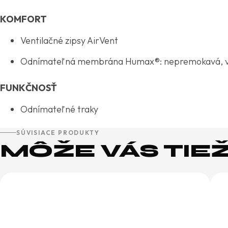
KOMFORT
Ventilačné zipsy AirVent
Odnímateľná membrána Humax®: nepremokavá, ve
FUNKČNOSŤ
Odnímateľné traky
SÚVISIACE PRODUKTY
MÔŽE VÁS TIE