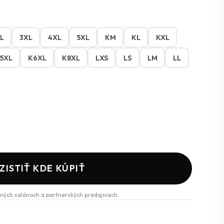
L
3XL
4XL
5XL
KM
KL
KXL
5XL
K6XL
K8XL
LXS
LS
LM
LL
ZISTIŤ KDE KÚPIŤ
ných salónoch a partnerských predajniach.