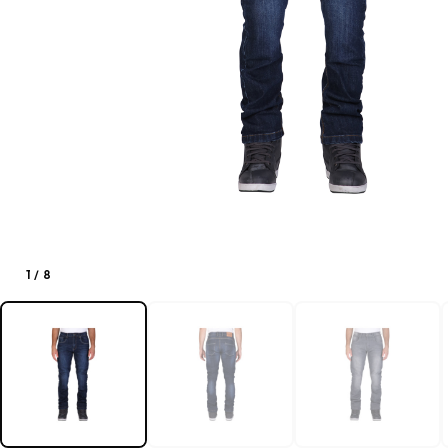
1
/
8