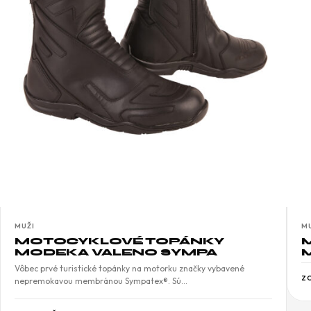
MUŽI
M
MOTOCYKLOVÉ TOPÁNKY
MODEKA VALENO SYMPA
Vôbec prvé turistické topánky na motorku značky vybavené
Z
nepremokavou membránou Sympatex®. Sú…