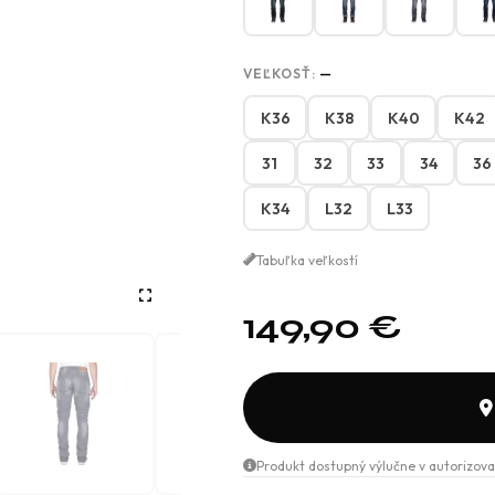
VEĽKOSŤ:
—
K36
K38
K40
K42
31
32
33
34
36
K34
L32
L33
Tabuľka veľkostí
149,90
€
Produkt dostupný výlučne v autorizova