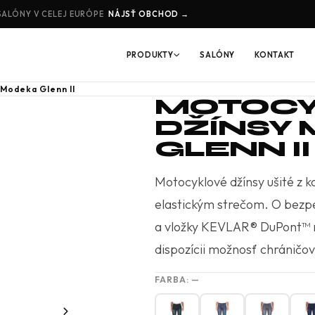
SALÓNY V CELEJ EURÓPE
NÁJSŤ OBCHOD →
PRODUKTY
SALÓNY
KONTAKT
 Modeka Glenn II
MOTOCY
DŽÍNSY
GLENN II
Motocyklové džínsy ušité z ko
elastickým strečom. O bezpe
a vložky KEVLAR® DuPont™ n
dispozícii možnosť chráničo
FARBA:
—