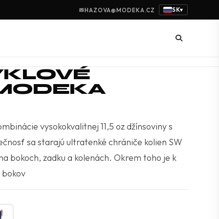
SK
HAZOVA@MODEKA.CZ
▾
KLOVÉ
 MODEKA
mbinácie vysokokvalitnej 11,5 oz džínsoviny s
čnosť sa starajú ultratenké chrániče kolien SW
a bokoch, zadku a kolenách. Okrem toho je k
v bokov