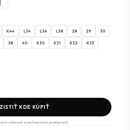
K44
L34
L36
L38
28
29
30
38
40
K30
K31
K32
K33
ZISTIŤ KDE KÚPIŤ
ných salónoch a partnerských predajniach.