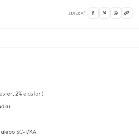
ZDIEĽAŤ:
ester, 2% elastan)
adku
 alebo SC-1/KA