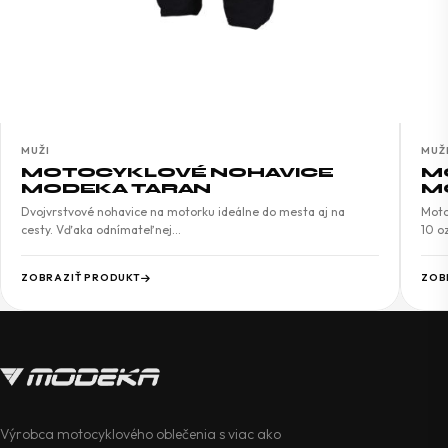
MUŽI
MUŽ
MOTOCYKLOVÉ NOHAVICE
M
MODEKA TARAN
M
Dvojvrstvové nohavice na motorku ideálne do mesta aj na
Moto
cesty. Vďaka odnímateľnej…
10 o
ZOBRAZIŤ PRODUKT
ZOB
Výrobca motocyklového oblečenia s viac ako