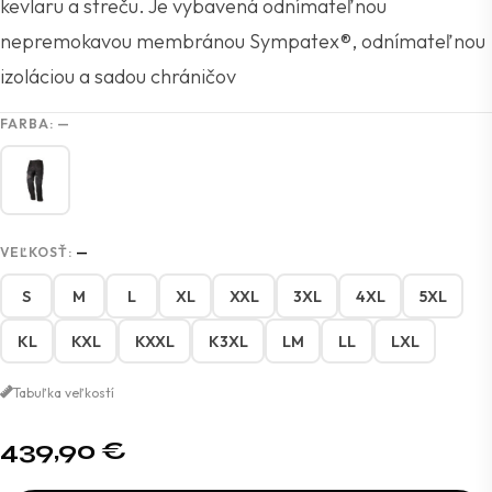
kevlaru a streču. Je vybavená odnímateľnou
nepremokavou membránou Sympatex®, odnímateľnou
izoláciou a sadou chráničov
FARBA:
—
VEĽKOSŤ:
—
S
M
L
XL
XXL
3XL
4XL
5XL
KL
KXL
KXXL
K3XL
LM
LL
LXL
Tabuľka veľkostí
439,90
€