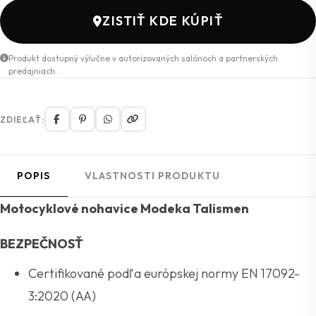
ZISTIŤ KDE KÚPIŤ
Produkt dostupný výlučne v autorizovaných salónoch a partnerských
predajniach.
ZDIEĽAŤ:
POPIS
VLASTNOSTI PRODUKTU
Motocyklové nohavice Modeka Talismen
BEZPEČNOSŤ
Certifikované podľa európskej normy EN 17092-
3:2020 (AA)