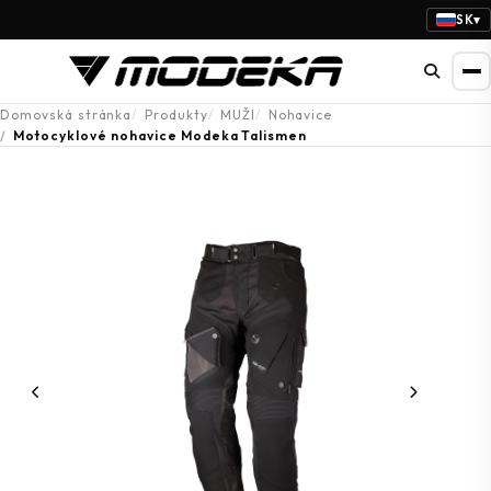
SK
▾
Domovská stránka
Produkty
MUŽI
Nohavice
Motocyklové nohavice Modeka Talismen