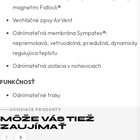
magnetmi Fidlock®
Ventilačné zipsy AirVent
Odnímateľná membrána Sympatex®:
nepremokavá, vetruodolná, priedušná, dynamicky
regulujúca teplotu
Odnímateľná izolácia v nohaviciach
FUNKČNOSŤ
Odnímateľné traky
SÚVISIACE PRODUKTY
MÔŽE VÁS TIEŽ
ZAUJÍMAŤ