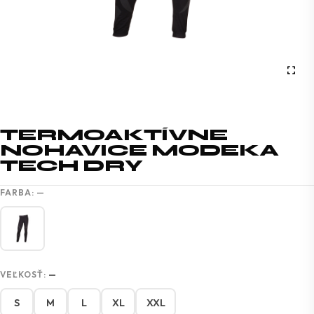
TERMOAKTÍVNE
NOHAVICE MODEKA
TECH DRY
FARBA:
—
VEĽKOSŤ:
—
S
M
L
XL
XXL