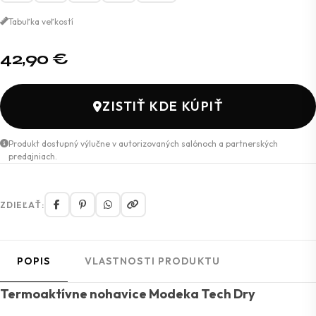
Tabuľka veľkostí
42,90
€
ZISTIŤ KDE KÚPIŤ
Produkt dostupný výlučne v autorizovaných salónoch a partnerských
predajniach.
ZDIEĽAŤ:
POPIS
VLASTNOSTI PRODUKTU
Termoaktívne nohavice Modeka Tech Dry