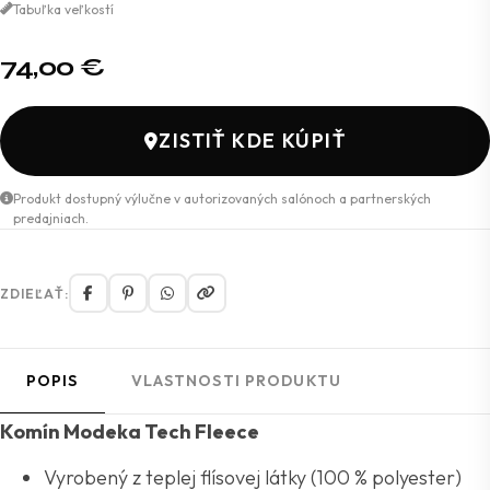
Tabuľka veľkostí
74,00
€
ZISTIŤ KDE KÚPIŤ
Produkt dostupný výlučne v autorizovaných salónoch a partnerských
predajniach.
ZDIEĽAŤ:
POPIS
VLASTNOSTI PRODUKTU
Komín Modeka Tech Fleece
Vyrobený z teplej flísovej látky (100 % polyester)