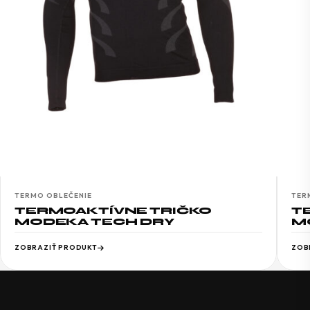
TERMO OBLEČENIE
TER
TERMOAKTÍVNE TRIČKO
T
MODEKA TECH DRY
M
ZOBRAZIŤ PRODUKT
ZOB