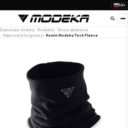
SK
▾
Domovská stránka
Produkty
Termo oblečenie
Kapucne/krky/goliery
Komín Modeka Tech Fleece