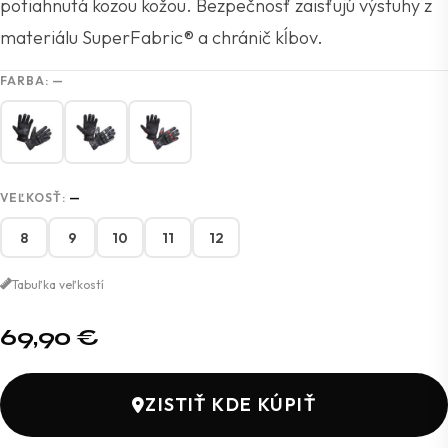
potiahnutá kozou kožou. Bezpečnosť zaisťujú výstuhy z
materiálu SuperFabric® a chránič kĺbov.
FARBA:
—
VEĽKOSŤ:
—
8
9
10
11
12
Tabuľka veľkostí
69,90
€
ZISTIŤ KDE KÚPIŤ