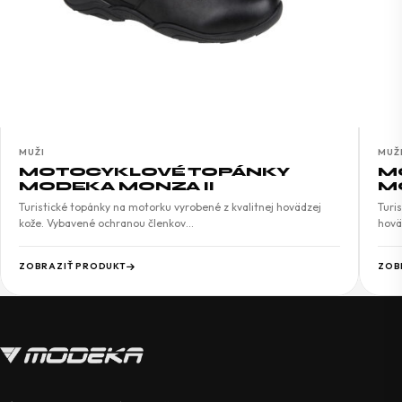
MUŽI
MUŽ
MOTOCYKLOVÉ TOPÁNKY
M
MODEKA MONZA II
M
Turistické topánky na motorku vyrobené z kvalitnej hovädzej
Turi
kože. Vybavené ochranou členkov…
hovä
ZOBRAZIŤ PRODUKT
ZOB