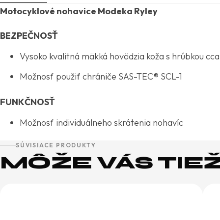
Motocyklové nohavice Modeka Ryley
BEZPEČNOSŤ
Vysoko kvalitná mäkká hovädzia koža s hrúbkou cc
Možnosť použiť chrániče SAS-TEC® SCL-1
FUNKČNOSŤ
Možnosť individuálneho skrátenia nohavíc
SÚVISIACE PRODUKTY
MÔŽE VÁS TIE