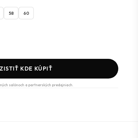
58
60
ZISTIŤ KDE KÚPIŤ
ných salónoch a partnerských predajniach.