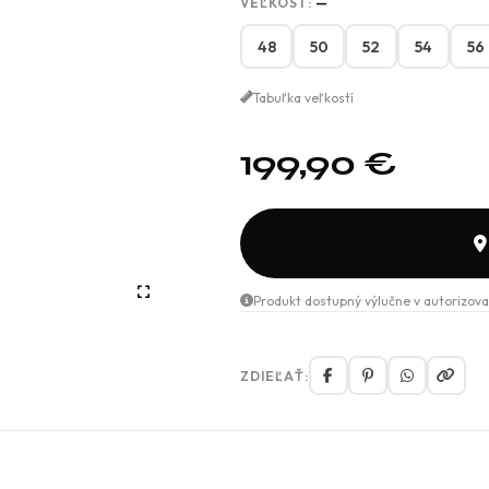
VEĽKOSŤ:
—
48
50
52
54
56
Tabuľka veľkostí
199,90
€
Produkt dostupný výlučne v autorizova
ZDIEĽAŤ: