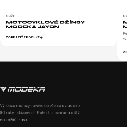
MUŽI
M
MOTOCYKLOVÉ DŽÍNSY
MODEKA JAYDN
Pá
ZOBRAZIŤ PRODUKT
vy
Z
Výrobca motocyklového oblečenia s viac ako
80 rokmi skúseností. Pohodlie, ochrana a štýl –
na každú trasu.