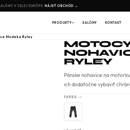
SALÓNY V CELEJ EURÓPE
NÁJSŤ OBCHOD →
PRODUKTY
SALÓNY
KONTAKT
ice Modeka Ryley
MOTOCY
NOHAVI
RYLEY
Pánske nohavice na motorku u
ich dodatočne vybaviť chrán
FARBA:
—