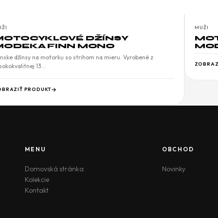
UŽI
MUŽI
MOTOCYKLOVÉ DŽÍNSY
MOT
MODEKA FINN MONO
MO
nske džínsy na motorku so strihom na mieru. Vyrobené z
ZOBRAZ
sokokvalitnej 13…
OBRAZIŤ PRODUKT
MENU
OBCHOD
Domovská stránka
Novinky
Kolekcie
Kontakt