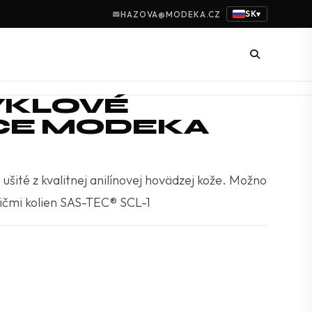
SK
HAZOVA@MODEKA.CZ
▾
KLOVÉ
CE MODEKA
šité z kvalitnej anilínovej hovädzej kože. Možno
ičmi kolien SAS-TEC® SCL-1