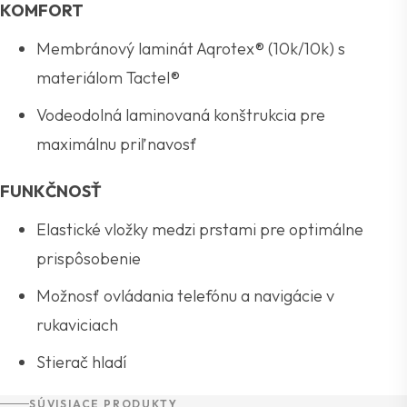
KOMFORT
Membránový laminát Aqrotex® (10k/10k) s
materiálom Tactel®
Vodeodolná laminovaná konštrukcia pre
maximálnu priľnavosť
FUNKČNOSŤ
Elastické vložky medzi prstami pre optimálne
prispôsobenie
Možnosť ovládania telefónu a navigácie v
rukaviciach
Stierač hladí
SÚVISIACE PRODUKTY