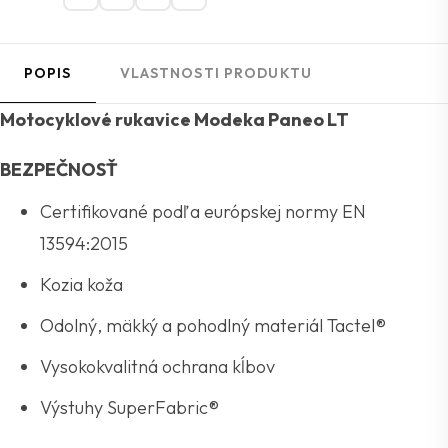
POPIS
VLASTNOSTI PRODUKTU
Motocyklové rukavice Modeka Paneo LT
BEZPEČNOSŤ
Certifikované podľa európskej normy EN
13594:2015
Kozia koža
Odolný, mäkký a pohodlný materiál Tactel®
Vysokokvalitná ochrana kĺbov
Výstuhy SuperFabric®