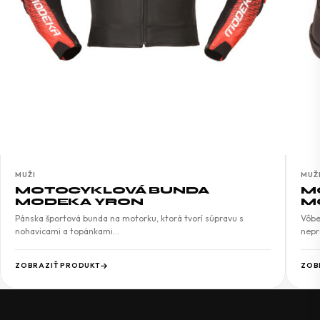
MUŽI
MUŽ
MOTOCYKLOVÁ BUNDA
M
MODEKA YRON
M
Pánska športová bunda na motorku, ktorá tvorí súpravu s
Vôbe
nohavicami a topánkami…
nepr
ZOBRAZIŤ PRODUKT
ZOB