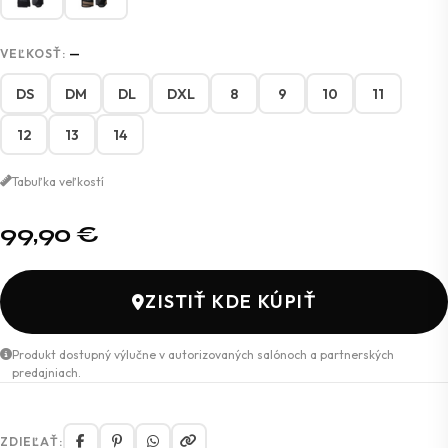
VEĽKOSŤ:
—
DS
DM
DL
DXL
8
9
10
11
12
13
14
Tabuľka veľkostí
99,90
€
ZISTIŤ KDE KÚPIŤ
Produkt dostupný výlučne v autorizovaných salónoch a partnerských
predajniach.
ZDIEĽAŤ: