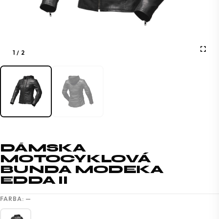
1
/
2
DÁMSKA
MOTOCYKLOVÁ
BUNDA MODEKA
EDDA II
FARBA:
—