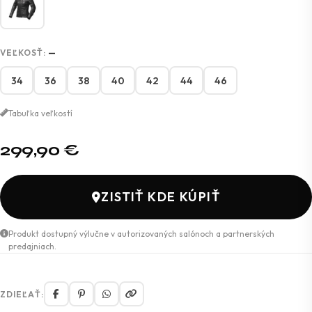
VEĽKOSŤ:
—
34
36
38
40
42
44
46
Tabuľka veľkostí
299,90
€
ZISTIŤ KDE KÚPIŤ
Produkt dostupný výlučne v autorizovaných salónoch a partnerských
predajniach.
ZDIEĽAŤ: