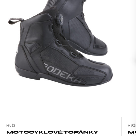
MUŽI
MUŽ
MOTOCYKLOVÉ TOPÁNKY
M