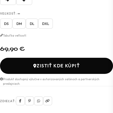
VEĽKOSŤ:
—
DS
DM
DL
DXL
Tabuľka veľkostí
69,90
€
ZISTIŤ KDE KÚPIŤ
Produkt dostupný výlučne v autorizovaných salónoch a partnerských
predajniach.
ZDIEĽAŤ: