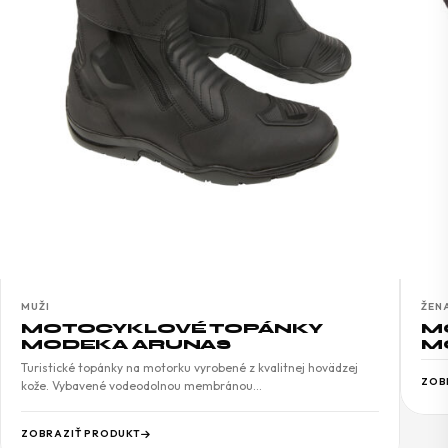
MUŽI
ŽEN
MOTOCYKLOVÉ TOPÁNKY
M
MODEKA ARUNAS
M
Turistické topánky na motorku vyrobené z kvalitnej hovädzej
ZOB
kože. Vybavené vodeodolnou membránou…
ZOBRAZIŤ PRODUKT