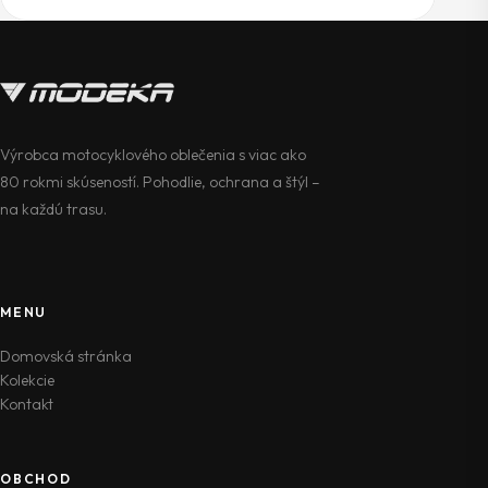
Výrobca motocyklového oblečenia s viac ako
80 rokmi skúseností. Pohodlie, ochrana a štýl –
na každú trasu.
MENU
Domovská stránka
Kolekcie
Kontakt
OBCHOD