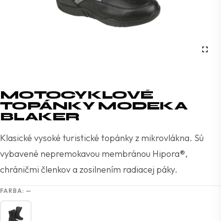
MOTOCYKLOVÉ
TOPÁNKY MODEKA
BLAKER
Klasické vysoké turistické topánky z mikrovlákna. Sú
vybavené nepremokavou membránou Hipora®,
chráničmi členkov a zosilnením radiacej páky.
FARBA:
—