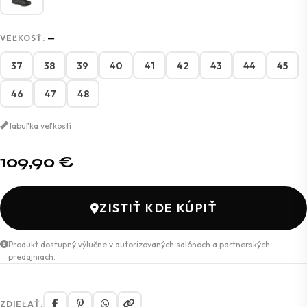
VEĽKOSŤ:
—
37
38
39
40
41
42
43
44
45
46
47
48
Tabuľka veľkostí
109,90
€
ZISTIŤ KDE KÚPIŤ
Produkt dostupný výlučne v autorizovaných salónoch a partnerských
predajniach.
ZDIEĽAŤ: