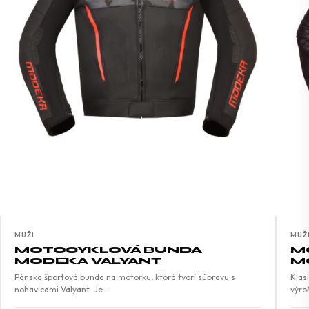
MUŽI
MUŽ
MOTOCYKLOVÁ BUNDA
M
MODEKA VALYANT
M
Pánska športová bunda na motorku, ktorá tvorí súpravu s
Klas
nohavicami Valyant. Je…
výro