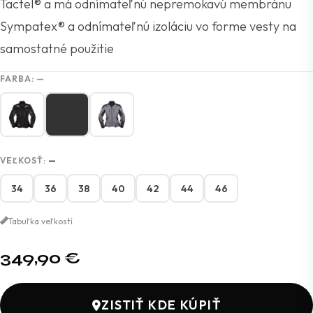
Tactel® a má odnímateľnú nepremokavú membránu
Sympatex® a odnímateľnú izoláciu vo forme vesty na
samostatné použitie
FARBA:
—
VEĽKOSŤ:
—
34
36
38
40
42
44
46
Tabuľka veľkostí
349,90
€
ZISTIŤ KDE KÚPIŤ