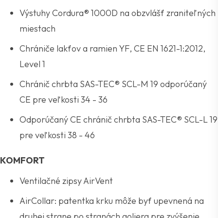
Výstuhy Cordura® 1000D na obzvlášť zraniteľných
miestach
Chrániče lakťov a ramien YF, CE EN 1621-1:2012,
Level 1
Chránič chrbta SAS-TEC® SCL-M 19 odporúčaný
CE pre veľkosti 34 - 36
Odporúčaný CE chránič chrbta SAS-TEC® SCL-L 19
pre veľkosti 38 - 46
KOMFORT
Ventilačné zipsy AirVent
AirCollar: patentka krku môže byť upevnená na
druhej strane po stranách goliera pre zvýšenie