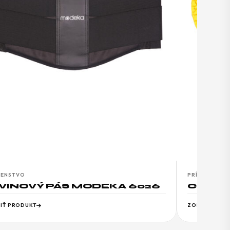
ŠENSTVO
PRÍSLUŠENST
VINOVÝ PÁS MODEKA 6026
CHRÁNI
IŤ PRODUKT
ZOBRAZIŤ PR