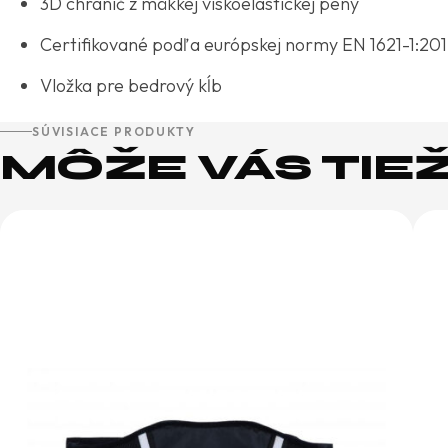
3D chránič z mäkkej viskoelastickej peny
Certifikované podľa európskej normy EN 1621-1:201
Vložka pre bedrový kĺb
SÚVISIACE PRODUKTY
MÔŽE VÁS TIE