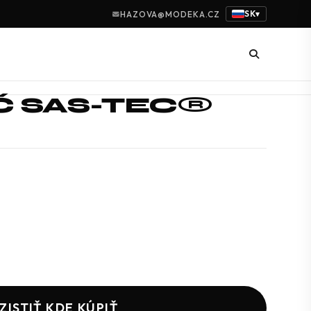
SK
HAZOVA@MODEKA.CZ
▾
Č SAS-TEC®
ZISTIŤ KDE KÚPIŤ