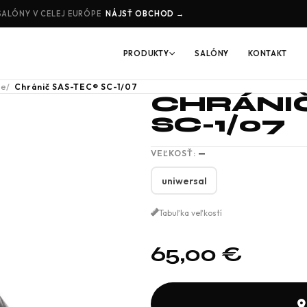
SALÓNY V CELEJ EURÓPE
NÁJSŤ OBCHOD →
PRODUKTY
SALÓNY
KONTAKT
če
Chránič SAS-TEC® SC-1/07
CHRÁNI
SC-1/07
VEĽKOSŤ:
—
uniwersal
Tabuľka veľkostí
65,00
€