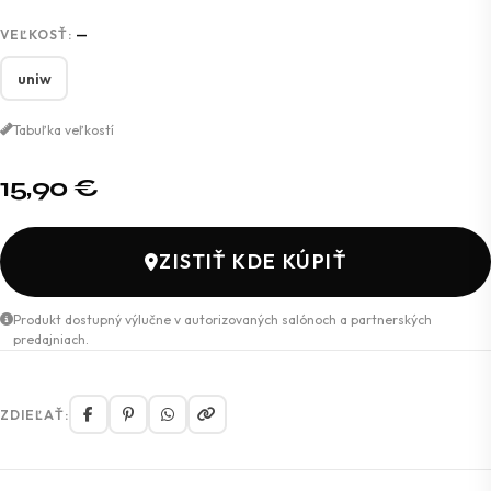
VEĽKOSŤ:
—
uniw
Tabuľka veľkostí
15,90
€
ZISTIŤ KDE KÚPIŤ
Produkt dostupný výlučne v autorizovaných salónoch a partnerských
predajniach.
ZDIEĽAŤ: