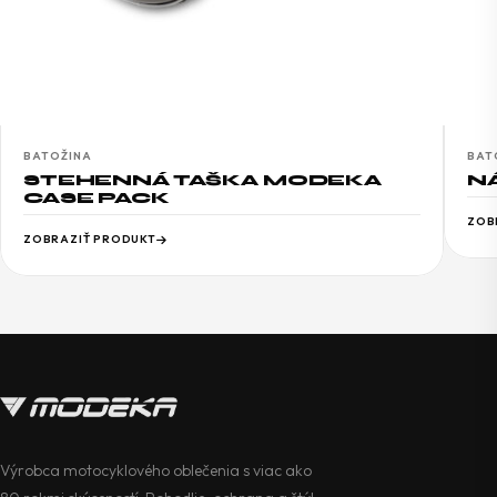
BATOŽINA
BAT
STEHENNÁ TAŠKA MODEKA
N
CASE PACK
ZOB
ZOBRAZIŤ PRODUKT
Výrobca motocyklového oblečenia s viac ako