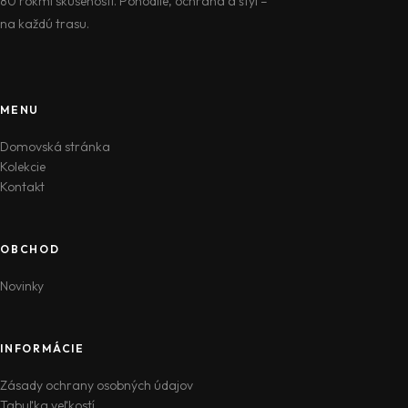
80 rokmi skúseností. Pohodlie, ochrana a štýl –
na každú trasu.
MENU
Domovská stránka
Kolekcie
Kontakt
OBCHOD
Novinky
INFORMÁCIE
Zásady ochrany osobných údajov
Tabuľka veľkostí