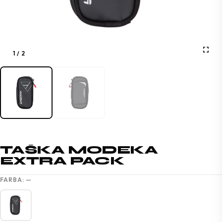
1
/
2
TAŠKA MODEKA
EXTRA PACK
FARBA:
—