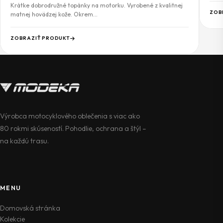
Krátke dobrodružné topánky na motorku. Vyrobené z kvalitnej
ZOB
matnej hovädzej kože. Okrem…
ZOBRAZIŤ PRODUKT
Výrobca motocyklového oblečenia s viac ako
80 rokmi skúseností. Pohodlie, ochrana a štýl –
na každú trasu.
MENU
Domovská stránka
Kolekcie