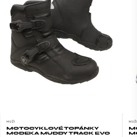
MUŽI
MUŽ
MOTOCYKLOVÉ TOPÁNKY
M
MODEKA MUDDY TRACK EVO
M