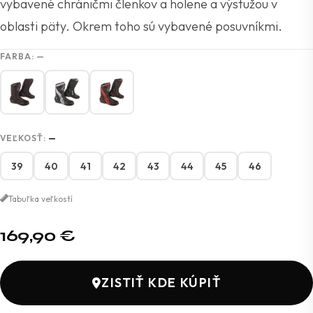
vybavené chráničmi členkov a holene a výstužou v
oblasti päty. Okrem toho sú vybavené posuvníkmi.
FARBA:
—
VEĽKOSŤ:
—
39
40
41
42
43
44
45
46
Tabuľka veľkostí
169,90
€
ZISTIŤ KDE KÚPIŤ