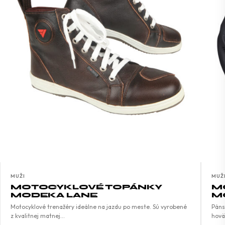
MUŽI
MUŽ
MOTOCYKLOVÉ TOPÁNKY
M
MODEKA LANE
M
Motocyklové trenažéry ideálne na jazdu po meste. Sú vyrobené
Páns
z kvalitnej matnej…
hovä