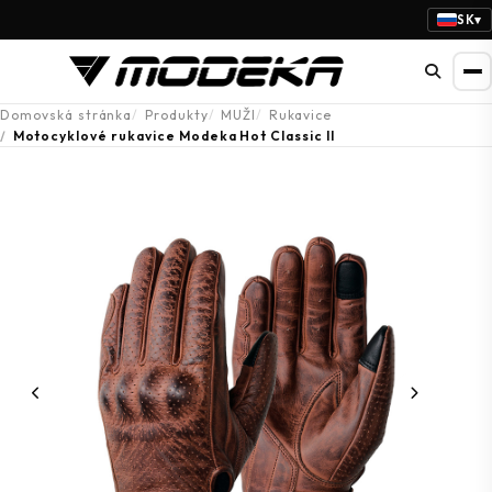
SK
▾
Domovská stránka
Produkty
MUŽI
Rukavice
Motocyklové rukavice Modeka Hot Classic II