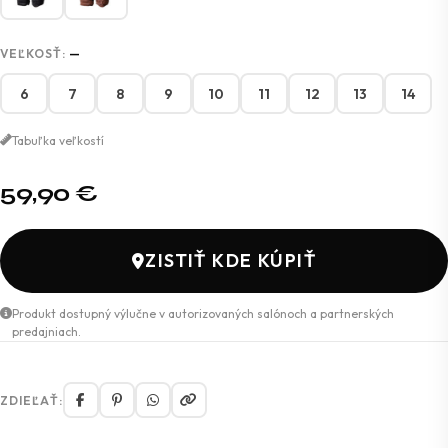
VEĽKOSŤ:
—
6
7
8
9
10
11
12
13
14
Tabuľka veľkostí
59,90
€
ZISTIŤ KDE KÚPIŤ
Produkt dostupný výlučne v autorizovaných salónoch a partnerských
predajniach.
ZDIEĽAŤ: