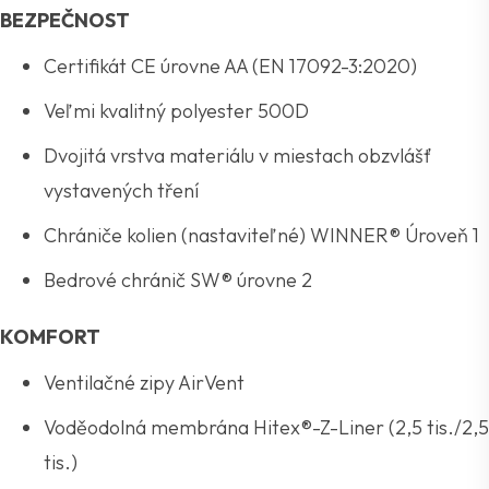
BEZPEČNOST
Certifikát CE úrovne AA (EN 17092-3:2020)
Veľmi kvalitný polyester 500D
Dvojitá vrstva materiálu v miestach obzvlášť
vystavených tření
Chrániče kolien (nastaviteľné) WINNER® Úroveň 1
Bedrové chránič SW® úrovne 2
KOMFORT
Ventilačné zipy AirVent
Voděodolná membrána Hitex®-Z-Liner (2,5 tis./2,5
tis.)