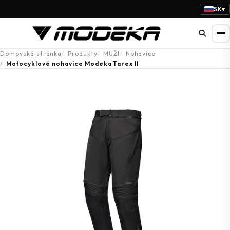
SK
▾
Domovská stránka
Produkty
MUŽI
Nohavice
Motocyklové nohavice Modeka Tarex II