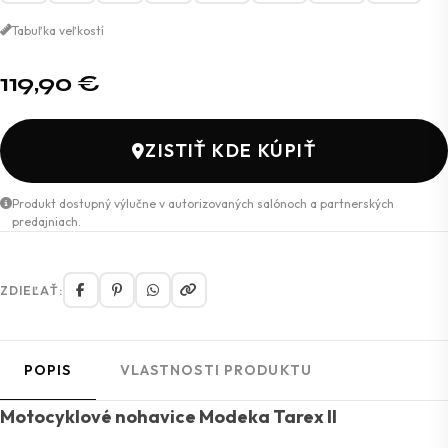
Tabuľka veľkostí
119,90
€
ZISTIŤ KDE KÚPIŤ
Produkt dostupný výlučne v autorizovaných salónoch a partnerských
predajniach.
ZDIEĽAŤ:
POPIS
VLASTNOSTI PRODUKTU
Motocyklové nohavice Modeka Tarex II