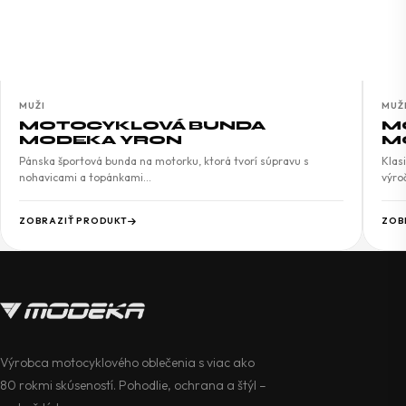
MUŽI
MUŽ
MOTOCYKLOVÁ BUNDA
M
MODEKA YRON
M
Pánska športová bunda na motorku, ktorá tvorí súpravu s
Klas
nohavicami a topánkami…
výro
ZOBRAZIŤ PRODUKT
ZOB
Výrobca motocyklového oblečenia s viac ako
80 rokmi skúseností. Pohodlie, ochrana a štýl –