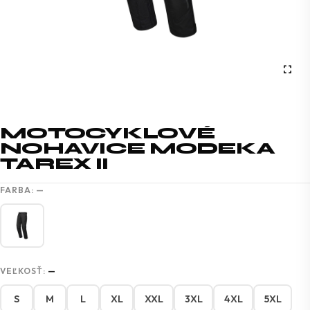
MOTOCYKLOVÉ
NOHAVICE MODEKA
TAREX II
FARBA:
—
VEĽKOSŤ:
—
S
M
L
XL
XXL
3XL
4XL
5XL