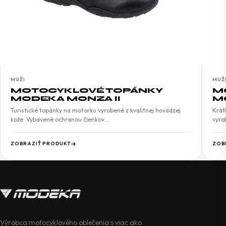
MUŽI
MUŽ
MOTOCYKLOVÉ TOPÁNKY
M
MODEKA MONZA II
M
Turistické topánky na motorku vyrobené z kvalitnej hovädzej
Krát
kože. Vybavené ochranou členkov…
vyro
ZOBRAZIŤ PRODUKT
ZOB
Výrobca motocyklového oblečenia s viac ako