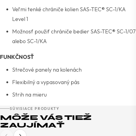
Veľmi tenké chrániče kolien SAS-TEC® SC-1/KA
Level 1
Možnosť použiť chrániče bedier SAS-TEC® SC-1/07
alebo SC-1/KA
FUNKČNOSŤ
Strečové panely na kolenách
Flexibilný a vypasovaný pás
Strih na mieru
SÚVISIACE PRODUKTY
MÔŽE VÁS TIEŽ
ZAUJÍMAŤ