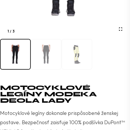
1
/
3
MOTOCYKLOVÉ
LEGÍNY MODEKA
DEOLA LADY
Motocyklové legíny dokonale prispôsobené ženskej
postave. Bezpečnosť zaisťuje 100% podšívka DuPont™