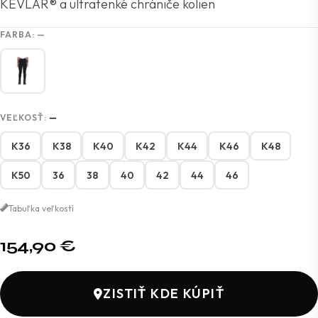
KEVLAR® a ultratenké chrániče kolien
FARBA:
—
VEĽKOSŤ:
—
K36
K38
K40
K42
K44
K46
K48
K50
36
38
40
42
44
46
Tabuľka veľkostí
154,90
€
ZISTIŤ KDE KÚPIŤ