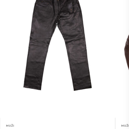
MUŽI
MUŽ