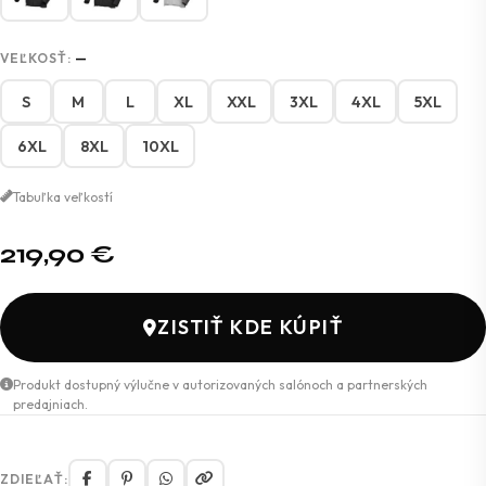
VEĽKOSŤ:
—
S
M
L
XL
XXL
3XL
4XL
5XL
6XL
8XL
10XL
Tabuľka veľkostí
219,90
€
ZISTIŤ KDE KÚPIŤ
Produkt dostupný výlučne v autorizovaných salónoch a partnerských
predajniach.
ZDIEĽAŤ: