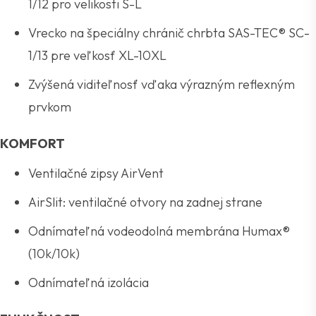
1/12 pro velikosti S-L
Vrecko na špeciálny chránič chrbta SAS-TEC® SC-
1/13 pre veľkosť XL-10XL
Zvýšená viditeľnosť vďaka výrazným reflexným
prvkom
KOMFORT
Ventilačné zipsy AirVent
AirSlit: ventilačné otvory na zadnej strane
Odnímateľná vodeodolná membrána Humax®
(10k/10k)
Odnímateľná izolácia