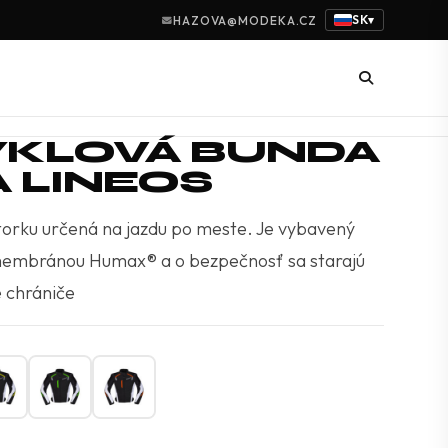
SK
HAZOVA@MODEKA.CZ
▾
KLOVÁ BUNDA
 LINEOS
orku určená na jazdu po meste. Je vybavený
embránou Humax® a o bezpečnosť sa starajú
e chrániče