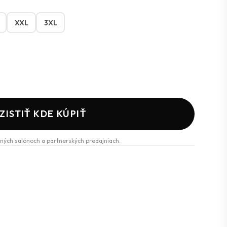
XXL
3XL
ZISTIŤ KDE KÚPIŤ
ných salónoch a partnerských predajniach.