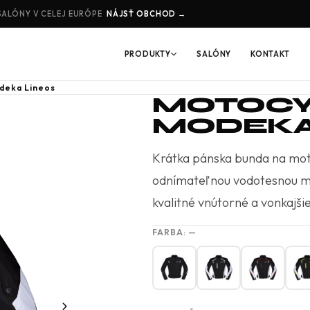
SALÓNY V CELEJ EURÓPE
NÁJSŤ OBCHOD →
PRODUKTY
SALÓNY
KONTAKT
deka Lineos
MOTOCY
MODEKA
Krátka pánska bunda na mot
odnímateľnou vodotesnou m
kvalitné vnútorné a vonkajši
FARBA:
—