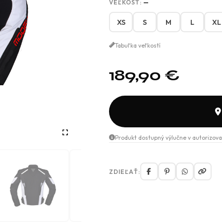
VEĽKOSŤ:
—
XS
S
M
L
XL
Tabuľka veľkostí
189,90
€
Produkt dostupný výlučne v autorizova
ZDIEĽAŤ: