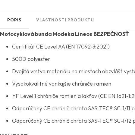
POPIS
VLASTNOSTI PRODUKTU
Motocyklová bunda Modeka Lineos
BEZPEČNOSŤ
Certifikát CE Level AA (EN 17092-3:2021)
500D polyester
Dvojitá vrstva materiálu na miestach obzvlášť vyst
Vysokokvalitné vonkajšie chrániče ramien
YF Level 1 chrániče ramien a lakťov (CE EN 1621-1:2
Odporúčaný CE chránič chrbta SAS-TEC® SC-1/11 pr
Odporúčaný CE chránič chrbta SAS-TEC® SC-1/12 p