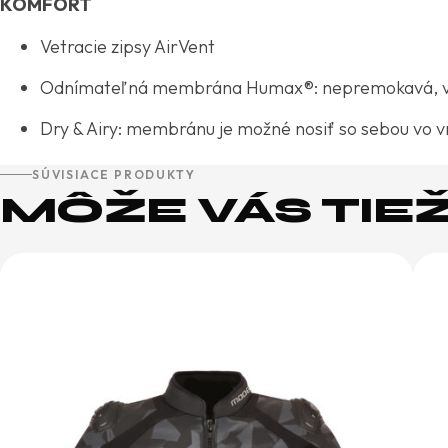
KOMFORT
Vetracie zipsy AirVent
Odnímateľná membrána Humax®: nepremokavá, ve
Dry & Airy: membránu je možné nosiť so sebou vo v
SÚVISIACE PRODUKTY
MÔŽE VÁS TIE