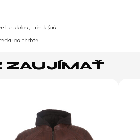
truodolná, priedušná
recku na chrbte
Ž ZAUJÍMAŤ