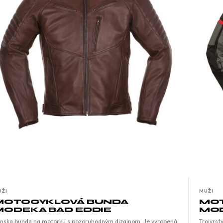
UŽI
MUŽI
MOTOCYKLOVÁ BUNDA
MOT
MODEKA BAD EDDIE
MOD
nska bunda na motorku s pozoruhodným dizajnom. Je vyrobená
Trojvrst