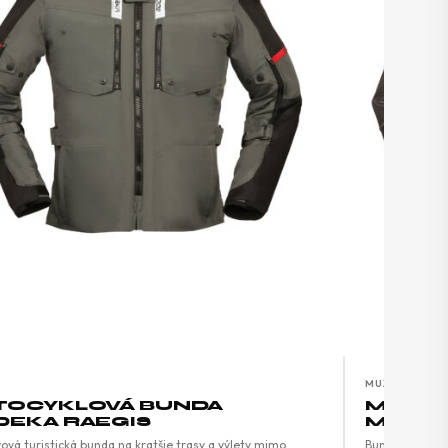
MUŽI
OCYKLOVÁ BUNDA
MOTOC
EKA RAEGIS
MODEK
vová turistická bunda na kratšie trasy a výlety mimo
Bunda na motor