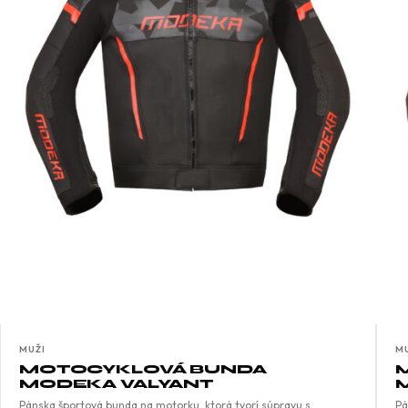
MUŽI
M
MOTOCYKLOVÁ BUNDA
MODEKA VALYANT
Pánska športová bunda na motorku, ktorá tvorí súpravu s
Pá