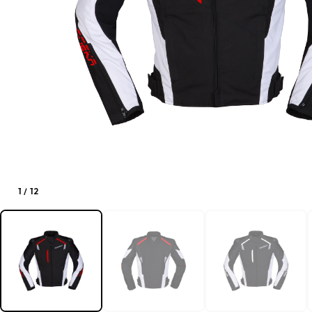
1
/
12