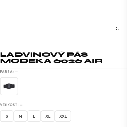
LADVINOVÝ PÁS
MODEKA 6026 AIR
FARBA:
—
VEĽKOSŤ:
—
S
M
L
XL
XXL