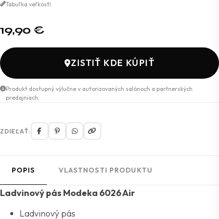
Tabuľka veľkostí
19,90
€
ZISTIŤ KDE KÚPIŤ
Produkt dostupný výlučne v autorizovaných salónoch a partnerských
predajniach.
ZDIEĽAŤ:
POPIS
VLASTNOSTI PRODUKTU
Ladvinový pás Modeka 6026 Air
Ladvinový pás