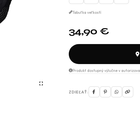
Tabuľka veľkostí
34,90
€
Produkt dostupný výlučne v autorizova
ZDIEĽAŤ: