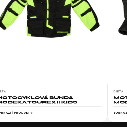
IEŤA
DIEŤA
MOTOCYKLOVÁ BUNDA
MOT
ODEKA TOUREX II KIDS
MOD
OBRAZIŤ PRODUKT
ZOBRAZ