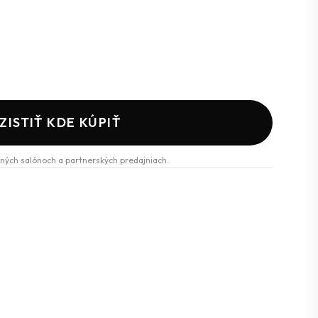
ZISTIŤ KDE KÚPIŤ
ných salónoch a partnerských predajniach.