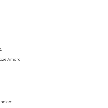
15
kože Amara
anelom