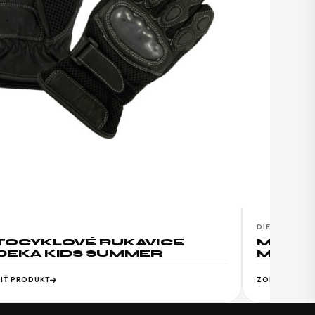
DIEŤA
OCYKLOVÉ RUKAVICE
MOTOC
EKA KIDS SUMMER
MODEK
IŤ PRODUKT
ZOBRAZIŤ PR