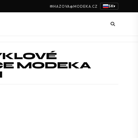
SK
HAZOVA@MODEKA.CZ
▾
KLOVÉ
CE MODEKA
I