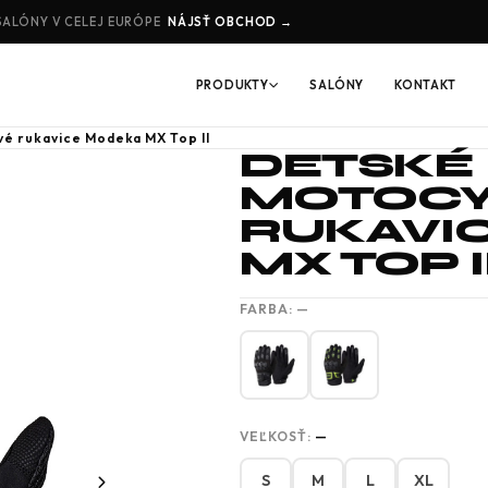
SALÓNY V CELEJ EURÓPE
NÁJSŤ OBCHOD →
PRODUKTY
SALÓNY
KONTAKT
é rukavice Modeka MX Top II
DETSKÉ
MOTOCY
RUKAVI
MX TOP I
FARBA:
—
VEĽKOSŤ:
—
S
M
L
XL