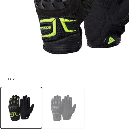
1
/
2