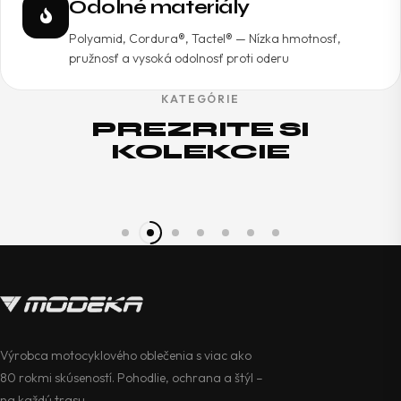
Odolné materiály
Polyamid, Cordura®, Tactel® — Nízka hmotnosť,
pružnosť a vysoká odolnosť proti oderu
KATEGÓRIE
Dieťa
Obl
PREZRITE SI
KOLEKCIE
Výrobca motocyklového oblečenia s viac ako
80 rokmi skúseností. Pohodlie, ochrana a štýl –
na každú trasu.