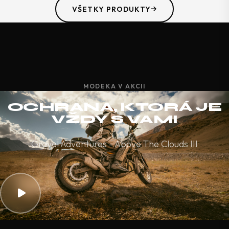
VŠETKY PRODUKTY
MODEKA V AKCII
OCHRANA, KTORÁ JE
VŽDY S VAMI
Gravel Adventures - Above The Clouds III