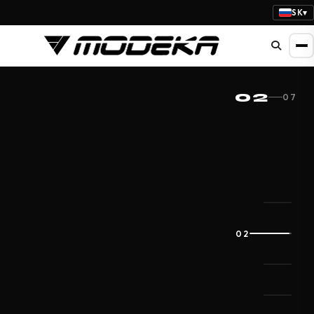
SK
▾
NOVINKA
03
07
AERIS II
KHAO AIR II
LADY
POZRITE SI NOVINKY
POZRITE SI NOVINKY
03