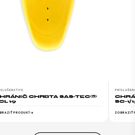
ÍSLUŠENSTVO
PRÍSLUŠE
HRÁNIČ CHRBTA SAS-TEC®
CHRÁ
CL 19
SC-1/1
BRAZIŤ PRODUKT
ZOBRAZIŤ